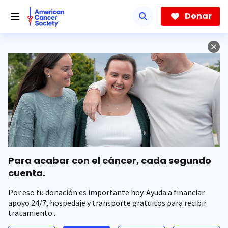
Saltar
hacia
Donar
el
contenido
principal
Para acabar con el cáncer, cada segundo
cuenta.
Por eso tu donación es importante hoy. Ayuda a financiar
apoyo 24/7, hospedaje y transporte gratuitos para recibir
tratamiento..