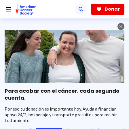
Saltar
hacia
Donar
el
contenido
principal
Para acabar con el cáncer, cada segundo
cuenta.
Por eso tu donación es importante hoy. Ayuda a financiar
apoyo 24/7, hospedaje y transporte gratuitos para recibir
tratamiento..