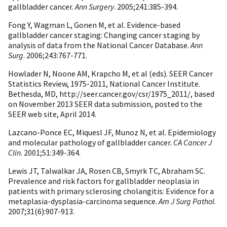
gallbladder cancer.
Ann Surgery
. 2005;241:385-394.
Fong Y, Wagman L, Gonen M, et al. Evidence-based
gallbladder cancer staging: Changing cancer staging by
analysis of data from the National Cancer Database.
Ann
Surg
. 2006;243:767-771.
Howlader N, Noone AM, Krapcho M, et al (eds). SEER Cancer
Statistics Review, 1975-2011, National Cancer Institute.
Bethesda, MD, http://seer.cancer.gov/csr/1975_2011/, based
on November 2013 SEER data submission, posted to the
SEER web site, April 2014.
Lazcano-Ponce EC, Miquesl JF, Munoz N, et al. Epidemiology
and molecular pathology of gallbladder cancer.
CA Cancer J
Clin
. 2001;51:349-364.
Lewis JT, Talwalkar JA, Rosen CB, Smyrk TC, Abraham SC.
Prevalence and risk factors for gallbladder neoplasia in
patients with primary sclerosing cholangitis: Evidence for a
metaplasia-dysplasia-carcinoma sequence.
Am J Surg Pathol
.
2007;31(6):907-913.