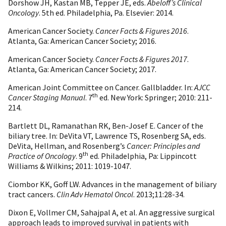
Dorshow JH, Kastan MB, Tepper JE, eds.
Abeloff’s Clinical
Oncology
. 5th ed. Philadelphia, Pa. Elsevier: 2014.
American Cancer Society.
Cancer Facts & Figures
2016
.
Atlanta, Ga: American Cancer Society; 2016.
American Cancer Society.
Cancer Facts & Figures 2017
.
Atlanta, Ga: American Cancer Society; 2017.
American Joint Committee on Cancer. Gallbladder. In:
AJCC
th
Cancer Staging Manual
. 7
ed. New York: Springer; 2010: 211-
214.
Bartlett DL, Ramanathan RK, Ben-Josef E. Cancer of the
biliary tree. In: DeVita VT, Lawrence TS, Rosenberg SA, eds.
DeVita, Hellman, and Rosenberg’s
Cancer: Principles and
th
Practice of Oncology
. 9
ed. Philadelphia, Pa: Lippincott
Williams & Wilkins; 2011: 1019-1047.
Ciombor KK, Goff LW. Advances in the management of biliary
tract cancers.
Clin Adv Hematol Oncol
. 2013;11:28-34.
Dixon E, Vollmer CM, Sahajpal A, et al. An aggressive surgical
approach leads to improved survival in patients with