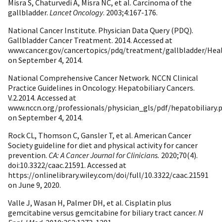
Misra S, Chaturvedi A, Misra NC, et al. Carcinoma of the
gallbladder.
Lancet Oncology
. 2003;4:167-176.
National Cancer Institute. Physician Data Query (PDQ).
Gallbladder Cancer Treatment. 2014. Accessed at
www.cancer.gov/cancertopics/pdq/treatment/gallbladder/Hea
on September 4, 2014.
National Comprehensive Cancer Network. NCCN Clinical
Practice Guidelines in Oncology: Hepatobiliary Cancers.
V.2.2014. Accessed at
www.nccn.org/professionals/physician_gls/pdf/hepatobiliary.
on September 4, 2014.
Rock CL, Thomson C, Gansler T, et al. American Cancer
Society guideline for diet and physical activity for cancer
prevention.
CA: A Cancer Journal for Clinicians.
2020;70(4).
doi:10.3322/caac.21591. Accessed at
https://onlinelibrary.wiley.com/doi/full/10.3322/caac.21591
on June 9, 2020.
Valle J, Wasan H, Palmer DH, et al. Cisplatin plus
gemcitabine versus gemcitabine for biliary tract cancer.
N