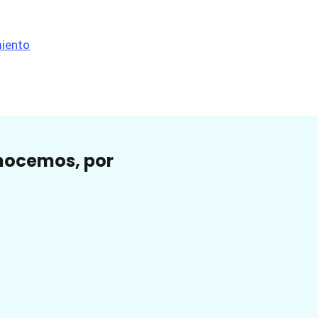
miento
onocemos, por