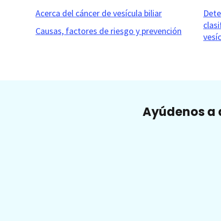
Acerca del cáncer de vesícula biliar
Dete
clas
Causas, factores de riesgo y prevención
vesíc
Ayúdenos a a