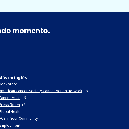
 todo momento.
Más en inglés
Bookstore
American Cancer Society Cancer Action
Network
Cancer
Atlas
Press
Room
Global Health
ACS in Your Community
Employment