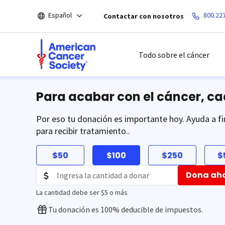
Saltar
Español
800.22
Contactar con nosotros
hacia
el
contenido
principal
Todo sobre el cáncer
Para acabar con el cáncer, c
Por eso tu donación es importante hoy. Ayuda a fi
para recibir tratamiento..
$50
$100
$250
$
Dona ah
La cantidad debe ser $5 o más
Tu donación es 100% deducible de impuestos.