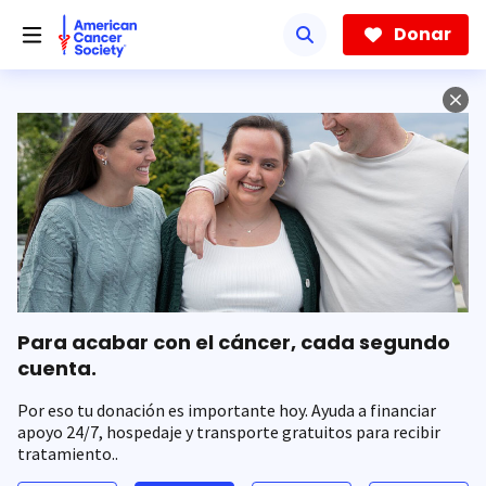
Saltar
hacia
Donar
el
contenido
principal
Para acabar con el cáncer, cada segundo
cuenta.
Por eso tu donación es importante hoy. Ayuda a financiar
apoyo 24/7, hospedaje y transporte gratuitos para recibir
tratamiento..