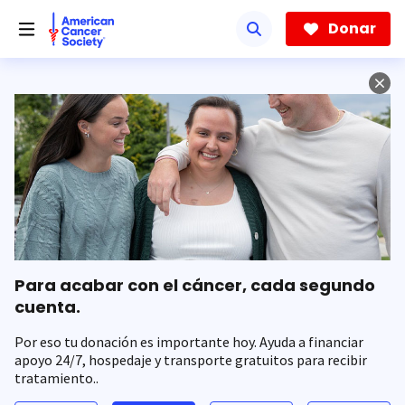
Saltar
hacia
Donar
el
contenido
principal
Para acabar con el cáncer, cada segundo
cuenta.
Por eso tu donación es importante hoy. Ayuda a financiar
apoyo 24/7, hospedaje y transporte gratuitos para recibir
tratamiento..