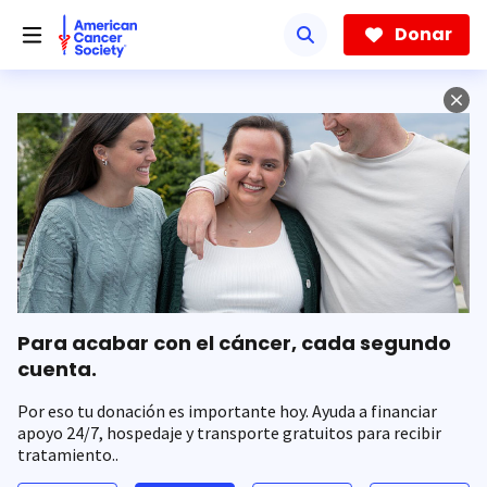
Saltar
hacia
Donar
el
contenido
principal
Para acabar con el cáncer, cada segundo
cuenta.
Por eso tu donación es importante hoy. Ayuda a financiar
apoyo 24/7, hospedaje y transporte gratuitos para recibir
tratamiento..