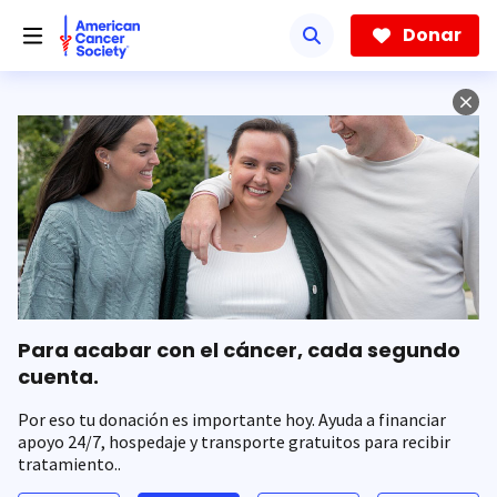
Saltar
hacia
Donar
el
contenido
principal
Para acabar con el cáncer, cada segundo
cuenta.
Por eso tu donación es importante hoy. Ayuda a financiar
apoyo 24/7, hospedaje y transporte gratuitos para recibir
tratamiento..