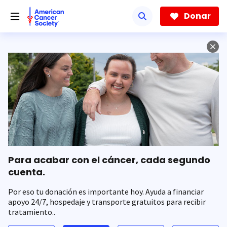
Saltar
hacia
Donar
el
contenido
principal
Para acabar con el cáncer, cada segundo
cuenta.
Por eso tu donación es importante hoy. Ayuda a financiar
apoyo 24/7, hospedaje y transporte gratuitos para recibir
tratamiento..