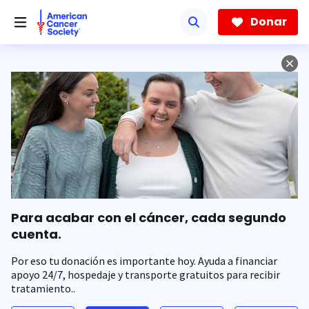
Saltar
hacia
Donar
el
contenido
principal
Para acabar con el cáncer, cada segundo
cuenta.
Por eso tu donación es importante hoy. Ayuda a financiar
apoyo 24/7, hospedaje y transporte gratuitos para recibir
tratamiento..