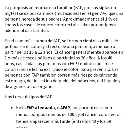
La poliposis adenomatosa familiar (FAP, por sus siglas en
inglés) se da por cambios (mutaciones) en el gen
APC
que una
persona hereda de sus padres. Aproximadamente el 1 % de
todos los casos de cáncer colorrectal se dan por poliposis
adenomatosa familiar.
En el tipo más común de FAP, se forman cientos o miles de
pólipos en el colon y el recto de una persona, a menudo a
partir de los 10 a 12 años. El cáncer generalmente aparece en
1 o más de estos pólipos a partir de los 20 años. A los 40
años, casi todas las personas con FAP tendrán cáncer de
colon si no se les ha extirpado el colon para prevenirlo. Las
personas con FAP también corren más riesgo de cáncer de
estómago, del intestino delgado, del páncreas, del hígado y
de algunos otros órganos.
Hay tres subtipos de FAP:
En la
FAP atenuada
, o
AFAP
, los pacientes tienen
menos pólipos (menos de 100), y el cáncer colorrectal
tiende a aparecer más tarde (entre los 40 y los 59
años).