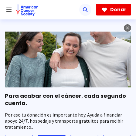
Saltar
hacia
Donar
el
contenido
principal
Para acabar con el cáncer, cada segundo
cuenta.
Por eso tu donación es importante hoy. Ayuda a financiar
apoyo 24/7, hospedaje y transporte gratuitos para recibir
tratamiento..