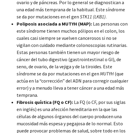
ovario y de páncreas. Por lo general se diagnostican a
una edad más temprana de la habitual. Este síndrome
se da por mutaciones en el gen
STK11 (LKB1)
.
Poliposis asociada a MUTYH (MAP):
Las personas con
este síndrome tienen muchos pólipos en el colon, los
cuales casi siempre se vuelven cancerosos si no se
vigilan con cuidado mediante colonoscopias rutinarias.
Estas personas también tienen un mayor riesgo de
cáncer del tubo digestivo (gastrointestinal o GI), de
seno, de ovario, de la vejiga y de la tiroides. Este
síndrome se da por mutaciones en el gen
MUTYH
(que
actúa en la “corrección” del ADN para corregir cualquier
error) y a menudo lleva a tener cáncer a una edad más
temprana.
Fibrosis quística (FQ o CF):
La FQ (o CF, por sus siglas
en inglés) es una afección hereditaria en la que las
células de algunos órganos del cuerpo producen una
mucosidad más espesa y pegajosa de lo normal. Esto
puede provocar problemas de salud, sobre todo en los