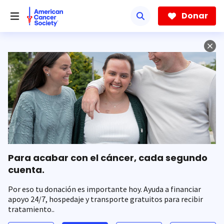
Saltar
hacia
Donar
el
contenido
principal
Para acabar con el cáncer, cada segundo
cuenta.
Por eso tu donación es importante hoy. Ayuda a financiar
apoyo 24/7, hospedaje y transporte gratuitos para recibir
tratamiento..