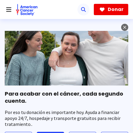
Saltar
hacia
Donar
el
contenido
principal
Para acabar con el cáncer, cada segundo
cuenta.
Por eso tu donación es importante hoy. Ayuda a financiar
apoyo 24/7, hospedaje y transporte gratuitos para recibir
tratamiento..