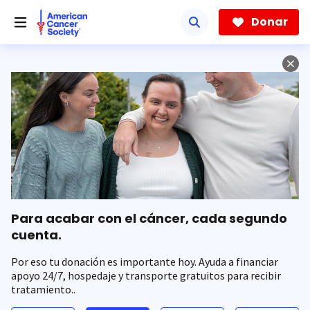
Saltar
hacia
Donar
el
contenido
principal
Para acabar con el cáncer, cada segundo
cuenta.
Por eso tu donación es importante hoy. Ayuda a financiar
apoyo 24/7, hospedaje y transporte gratuitos para recibir
tratamiento..