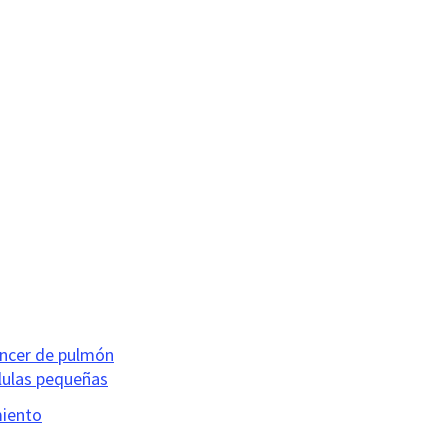
áncer de pulmón
élulas pequeñas
miento