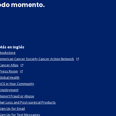
 todo momento.
Más en inglés
Bookstore
American Cancer Society Cancer Action
Network
Cancer
Atlas
Press
Room
Global Health
ACS in Your Community
Employment
Report Fraud or Abuse
Hair Loss and Post-surgical Products
Sign Up for Email
Sign Up for Text Messages