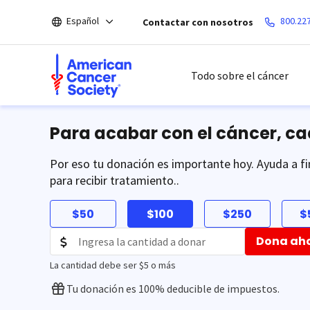
Saltar
Español
800.22
Contactar con nosotros
hacia
el
contenido
principal
Todo sobre el cáncer
Para acabar con el cáncer, c
Por eso tu donación es importante hoy. Ayuda a fi
para recibir tratamiento..
$50
$100
$250
$
Dona ah
La cantidad debe ser $5 o más
Tu donación es 100% deducible de impuestos.