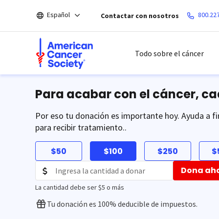
Saltar
Español
800.22
Contactar con nosotros
hacia
el
contenido
principal
Todo sobre el cáncer
Para acabar con el cáncer, c
Por eso tu donación es importante hoy. Ayuda a fi
para recibir tratamiento..
$50
$100
$250
$
Dona ah
La cantidad debe ser $5 o más
Tu donación es 100% deducible de impuestos.