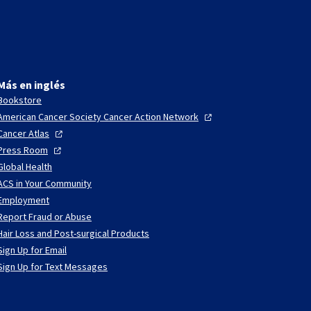
Más en inglés
Bookstore
American Cancer Society Cancer Action
Network
Cancer
Atlas
Press
Room
Global Health
ACS in Your Community
Employment
Report Fraud or Abuse
Hair Loss and Post-surgical Products
Sign Up for Email
Sign Up for Text Messages