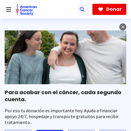
Saltar
hacia
Donar
el
contenido
principal
Para acabar con el cáncer, cada segundo
cuenta.
Por eso tu donación es importante hoy. Ayuda a financiar
apoyo 24/7, hospedaje y transporte gratuitos para recibir
tratamiento..