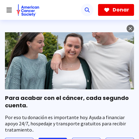
Saltar
hacia
Donar
el
contenido
principal
Para acabar con el cáncer, cada segundo
cuenta.
Por eso tu donación es importante hoy. Ayuda a financiar
apoyo 24/7, hospedaje y transporte gratuitos para recibir
tratamiento..