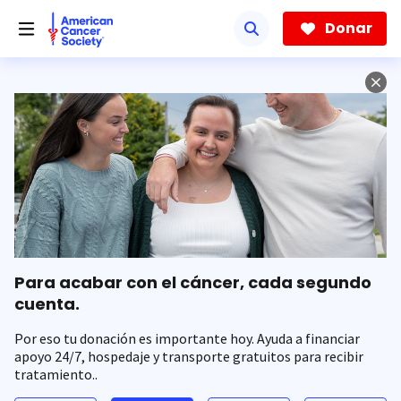
Saltar
hacia
Donar
el
contenido
principal
Para acabar con el cáncer, cada segundo
cuenta.
Por eso tu donación es importante hoy. Ayuda a financiar
apoyo 24/7, hospedaje y transporte gratuitos para recibir
tratamiento..