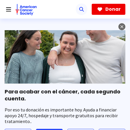
Saltar
hacia
Donar
el
contenido
principal
Para acabar con el cáncer, cada segundo
cuenta.
Por eso tu donación es importante hoy. Ayuda a financiar
apoyo 24/7, hospedaje y transporte gratuitos para recibir
tratamiento..