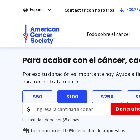
Saltar
Español
800.22
Contactar con nosotros
hacia
el
contenido
principal
Todo sobre el cáncer
Para acabar con el cáncer, c
Por eso tu donación es importante hoy. Ayuda a fi
para recibir tratamiento..
$50
$100
$250
$
Dona ah
La cantidad debe ser $5 o más
Tu donación es 100% deducible de impuestos.