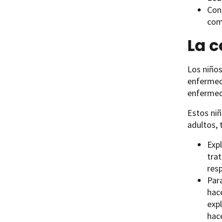
Con
com
La c
Los niños
enfermed
enfermeda
Estos niñ
adultos, 
Exp
tra
resp
Para
hac
exp
hace