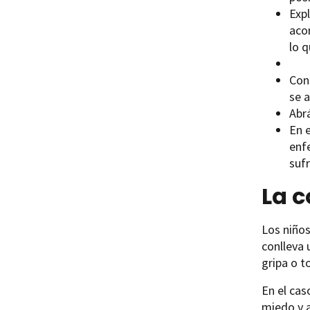
Exp
aco
lo q
Con
se 
Abr
En e
enf
suf
La c
Los niños
conlleva
gripa o t
En el cas
miedo y 