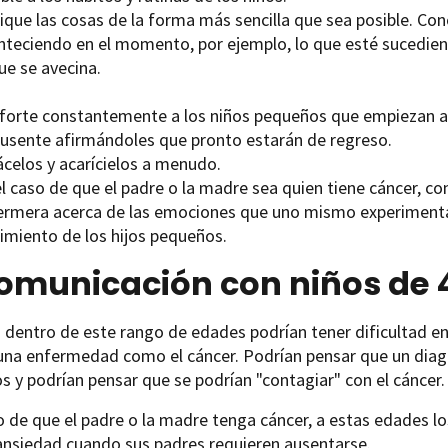
lique las cosas de la forma más sencilla que sea posible. Co
nteciendo en el momento, por ejemplo, lo que esté sucediend
ue se avecina.
forte constantemente a los niños pequeños que empiezan 
ausente afirmándoles que pronto estarán de regreso.
ácelos y acarícielos a menudo.
l caso de que el padre o la madre sea quien tiene cáncer, con
ermera acerca de las emociones que uno mismo experimenta a
rimiento de los hijos pequeños.
omunicación con niños de 
 dentro de este rango de edades podrían tener dificultad en 
 una enfermedad como el cáncer. Podrían pensar que un dia
os y podrían pensar que se podrían "contagiar" con el cáncer.
o de que el padre o la madre tenga cáncer, a estas edades l
ansiedad cuando sus padres requieren ausentarse.