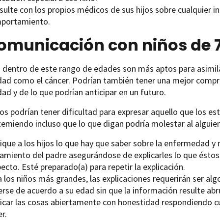
sulte con los propios médicos de sus hijos sobre cualquier i
portamiento.
omunicación con niños de 7
 dentro de este rango de edades son más aptos para asimila
ad como el cáncer. Podrían también tener una mejor compre
d y de lo que podrían anticipar en un futuro.
os podrían tener dificultad para expresar aquello que los est
temiendo incluso que lo que digan podría molestar al alguien
lique a los hijos lo que hay que saber sobre la enfermedad y
tamiento del padre asegurándose de explicarles lo que éstos
ecto. Esté preparado(a) para repetir la explicación.
 los niños más grandes, las explicaciones requerirán ser al
erse de acuerdo a su edad sin que la información resulte a
licar las cosas abiertamente con honestidad respondiendo cu
r.