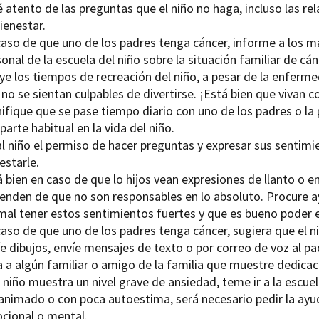
 atento de las preguntas que el niño no haga, incluso las rel
ienestar.
caso de que uno de los padres tenga cáncer, informe a los 
onal de la escuela del niño sobre la situación familiar de cán
ye los tiempos de recreación del niño, a pesar de la enferm
no se sientan culpables de divertirse. ¡Está bien que vivan 
nifique que se pase tiempo diario con uno de los padres o la
parte habitual en la vida del niño.
al niño el permiso de hacer preguntas y expresar sus sentim
estarle.
 bien en caso de que lo hijos vean expresiones de llanto o e
ienden de que no son responsables en lo absoluto. Procure 
mal tener estos sentimientos fuertes y que es bueno poder e
aso de que uno de los padres tenga cáncer, sugiera que el ni
e dibujos, envíe mensajes de texto o por correo de voz al p
 a algún familiar o amigo de la familia que muestre dedicaci
l niño muestra un nivel grave de ansiedad, teme ir a la escuel
animado o con poca autoestima, será necesario pedir la ayud
cional o mental.