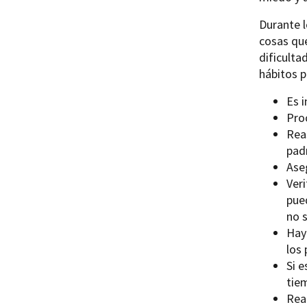
Durante l
cosas que
dificulta
hábitos p
Es i
Pro
Rea
pad
Ase
Veri
pued
no s
Hay
los
Si e
tiem
Reaf