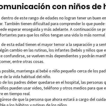
comunicación con niños de 
s dentro de este rango de edades no logran tener un buen 
ar. También tienen dificultad para comprender lo que puede
uede esperar enseguida y más adelante. A continuación se p
fortantes para que los niños tengan una vida lo más normal 
 de esta edad tienen el mayor temor a la separación y a se
 algún cambio en las rutinas, los infantes (bebés y niños que
te confundirse, se vuelven más dependientes y podrán manif
comer, entre otras cosas.
es posible, mantenga al bebé o niño pequeño cerca de los pa
e de la vida habitual del niño.
no de los padres deber quedarse en el hospital, las personas
niños pueden usar video, teléfono y otros medios para que e
re en tiempo real.
gúrese de que la persona que ahora estará a cargo del cuida
ble a los hábitos y rutinas de los niños.