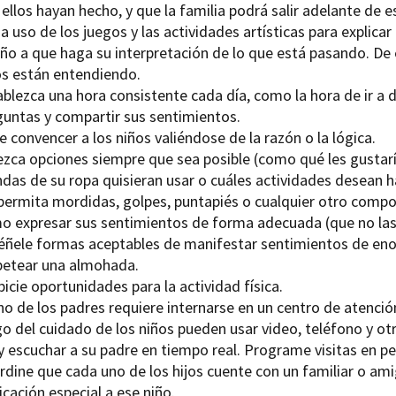
ellos hayan hecho, y que la familia podrá salir adelante de 
 uso de los juegos y las actividades artísticas para explica
iño a que haga su interpretación de lo que está pasando. De 
os están entendiendo.
blezca una hora consistente cada día, como la hora de ir a d
guntas y compartir sus sentimientos.
e convencer a los niños valiéndose de la razón o la lógica.
ezca opciones siempre que sea posible (como qué les gustarí
ndas de su ropa quisieran usar o cuáles actividades desean h
permita mordidas, golpes, puntapiés o cualquier otro compo
o expresar sus sentimientos de forma adecuada (que no lasti
éñele formas aceptables de manifestar sentimientos de enoj
petear una almohada.
icie oportunidades para la actividad física.
uno de los padres requiere internarse en un centro de atenci
go del cuidado de los niños pueden usar video, teléfono y o
 y escuchar a su padre en tiempo real. Programe visitas en p
rdine que cada uno de los hijos cuente con un familiar o am
cación especial a ese niño.