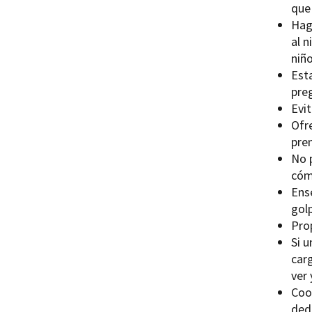
que 
Haga
al n
niñ
Esta
pre
Evit
Ofr
pre
No 
cóm
Ens
gol
Prop
Si 
car
ver
Coo
dedi