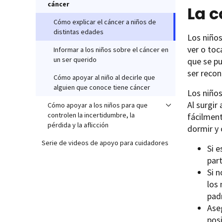
cáncer
La 
Cómo explicar el cáncer a niños de
distintas edades
Los niño
ver o toc
Informar a los niños sobre el cáncer en
un ser querido
que se p
ser recon
Cómo apoyar al niño al decirle que
alguien que conoce tiene cáncer
Los niños
Al surgir
Cómo apoyar a los niños para que
controlen la incertidumbre, la
fácilmen
pérdida y la aflicción
dormir y 
Serie de videos de apoyo para cuidadores
Si 
part
Si 
los 
pad
Ase
posi