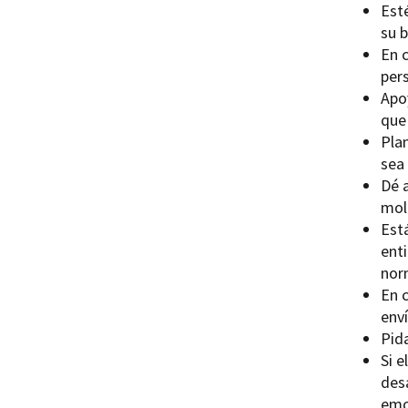
Esté
su b
En 
pers
Apo
que 
Pla
sea 
Dé 
mol
Está
ent
nor
En c
enví
Pida
Si e
des
emo