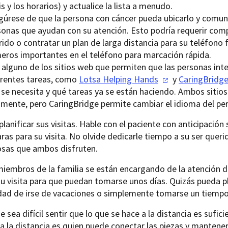
s y los horarios) y actualice la lista a menudo.
gúrese de que la persona con cáncer pueda ubicarlo y comun
sonas que ayudan con su atención. Esto podría requerir compr
rido o contratar un plan de larga distancia para su teléfono
eros importantes en el teléfono para marcación rápida.
 alguno de los sitios web que permiten que las personas inte
erentes tareas, como
Lotsa Helping
Hands
y
CaringBridg
se necesita y qué tareas ya se están haciendo. Ambos sitios
amente, pero CaringBridge permite cambiar el idioma del perf
planificar sus visitas. Hable con el paciente con anticipación
ras para su visita. No olvide dedicarle tiempo a su ser queri
osas que ambos disfruten.
miembros de la familia se están encargando de la atención d
u visita para que puedan tomarse unos días. Quizás pueda pla
dad de irse de vacaciones o simplemente tomarse un tiempo
 sea difícil sentir que lo que se hace a la distancia es sufic
a la distancia es quien puede conectar las piezas y manten