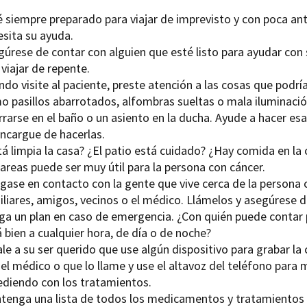
 siempre preparado para viajar de imprevisto y con poca ant
esita su ayuda.
úrese de contar con alguien que esté listo para ayudar con s
viajar de repente.
ndo visite al paciente, preste atención a las cosas que podr
 pasillos abarrotados, alfombras sueltas o mala iluminación.
rrarse en el baño o un asiento en la ducha. Ayude a hacer e
encargue de hacerlas.
tá limpia la casa? ¿El patio está cuidado? ¿Hay comida en la
areas puede ser muy útil para la persona con cáncer.
gase en contacto con la gente que vive cerca de la persona 
iliares, amigos, vecinos o el médico. Llámelos y asegúrese 
ga un plan en caso de emergencia. ¿Con quién puede contar p
 bien a cualquier hora, de día o de noche?
le a su ser querido que use algún dispositivo para grabar la
 el médico o que lo llame y use el altavoz del teléfono par
ediendo con los tratamientos.
tenga una lista de todos los medicamentos y tratamientos qu