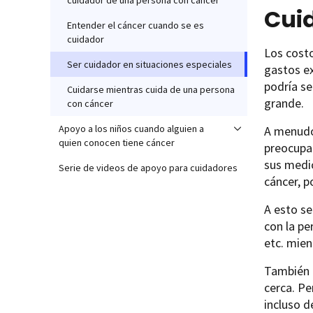
cuidador de una persona con cáncer
Cui
Entender el cáncer cuando se es
cuidador
Los costo
Ser cuidador en situaciones especiales
gastos ex
podría se
Cuidarse mientras cuida de una persona
grande.
con cáncer
Apoyo a los niños cuando alguien a
A menudo
quien conocen tiene cáncer
preocupar
sus medic
Serie de videos de apoyo para cuidadores
cáncer, p
A esto se
con la pe
etc. mien
También p
cerca. Pe
incluso d