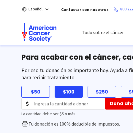
Saltar
Español
800.22
Contactar con nosotros
hacia
el
contenido
principal
Todo sobre el cáncer
Para acabar con el cáncer, c
Por eso tu donación es importante hoy. Ayuda a fi
para recibir tratamiento..
$50
$100
$250
$
Dona ah
La cantidad debe ser $5 o más
Tu donación es 100% deducible de impuestos.