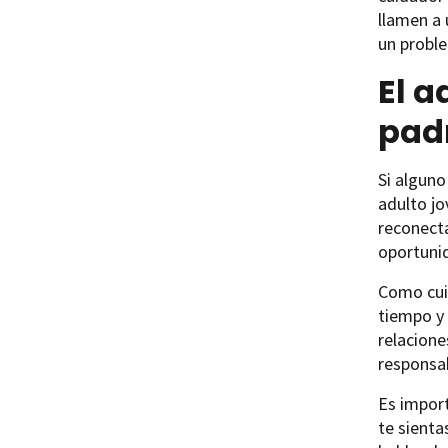
llamen a 
un probl
El a
pad
Si alguno
adulto jo
reconecta
oportuni
Como cui
tiempo y 
relacione
responsa
Es impor
te sienta