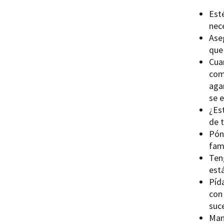
Esté
nec
Aseg
que 
Cua
como
aga
se 
¿Es
de t
Pón
fam
Ten
está
Pída
con
suc
Man