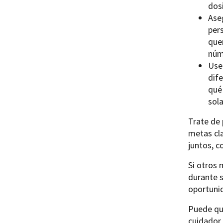
dosi
Ase
per
que
núm
Use
dif
qué 
sol
Trate de 
metas cla
juntos, c
Si otros 
durante s
oportuni
Puede que
cuidador 