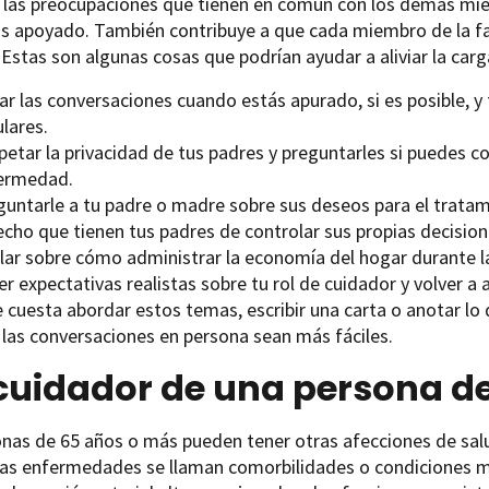
e las preocupaciones que tienen en común con los demás mie
s apoyado. También contribuye a que cada miembro de la fam
 Estas son algunas cosas que podrían ayudar a aliviar la carg
ar las conversaciones cuando estás apurado, si es posible, y 
lares.
etar la privacidad de tus padres y preguntarles si puedes c
ermedad.
guntarle a tu padre o madre sobre sus deseos para el tratam
echo que tienen tus padres de controlar sus propias decision
lar sobre cómo administrar la economía del hogar durante 
r expectativas realistas sobre tu rol de cuidador y volver a 
e cuesta abordar estos temas, escribir una carta o anotar lo 
 las conversaciones en persona sean más fáciles.
 cuidador de una persona d
onas de 65 años o más pueden tener otras afecciones de sal
as enfermedades se llaman comorbilidades o condiciones méd