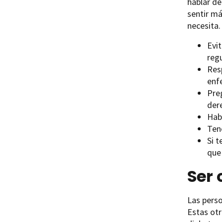
hablar d
sentir má
necesita.
Evit
regu
Resp
enf
Pre
der
Hab
Tene
Si t
que
Ser
Las pers
Estas otr