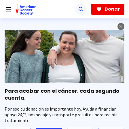
Saltar
hacia
Donar
el
contenido
principal
Para acabar con el cáncer, cada segundo
cuenta.
Por eso tu donación es importante hoy. Ayuda a financiar
apoyo 24/7, hospedaje y transporte gratuitos para recibir
tratamiento..