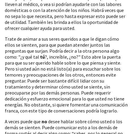
lleven al médico, o vea si podrían ayudarle con las labores
domésticas o con la atención de los niños. Habrá veces que
no sepa lo que necesita, pero hasta expresar esto puede ser
de utilidad. También les brinda a ellos la oportunidad de
ofrecer cualquier ayuda para usted.
Trate de animar a sus seres queridos a que le digan cómo
ellos se sienten, para que puedan atender juntos las
preguntas que surjan. Podría decir a la otra persona algo
como: "¿y qué tal
tú
?, increíble, ¿no?" Esto abre la puerta
para que su ser querido hable sobre lo que piensa y siente.
Pero si usted aún no está listo(a) para escuchar sobre los
temores y preocupaciones de los otros, entonces evite
preguntar. Puede ser bastante difícil lidiar con su
tratamiento y determinar cómo usted se siente, sin
preocuparse por las demás personas. Puede requerir
dedicación y esfuerzo emocional para lo que usted no tiene
energías. No obstante, si quiere fomentar una comunicación
franca, con este tipo de conversaciones podría lograrlo.
A veces puede que
no
desee hablar sobre cómo usted o los
demás se sienten. Puede comunicar esto a los demás de
forma cortés al decir algo como: “sabes, por lo general no