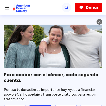
Saltar
hacia
Donar
el
contenido
principal
Para acabar con el cáncer, cada segundo
cuenta.
Por eso tu donación es importante hoy. Ayuda a financiar
apoyo 24/7, hospedaje y transporte gratuitos para recibir
tratamiento..