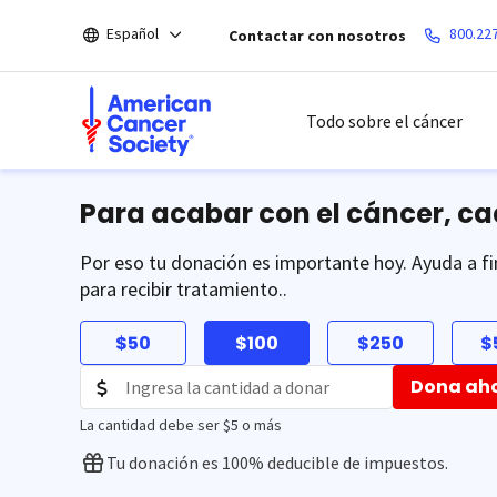
Saltar
Español
800.22
Contactar con nosotros
hacia
el
contenido
principal
Todo sobre el cáncer
Para acabar con el cáncer, c
Por eso tu donación es importante hoy. Ayuda a fi
para recibir tratamiento..
$50
$100
$250
$
Dona ah
La cantidad debe ser $5 o más
Tu donación es 100% deducible de impuestos.