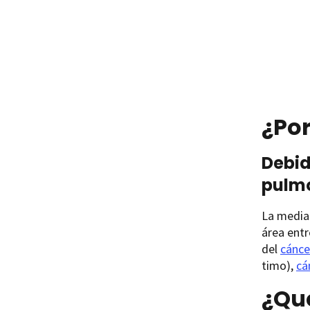
¿Po
Debid
pulm
La medias
área entr
del
cánce
timo),
cá
¿Qu