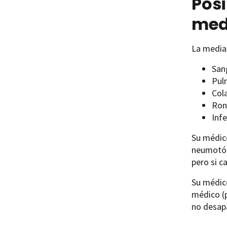
Posi
med
La medias
San
Pul
Col
Ron
Infe
Su médico
neumotór
pero si c
Su médico
médico (p
no desap