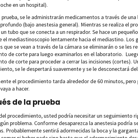
noche en un hospital).
 prueba, se le administrarán medicamentos a través de una l
profundo (bajo anestesia general). Mientras se realiza el pro
un tubo que se conecta a un respirador. Se hace un pequeño
ge el mediastinoscopio lentamente hacia el mediastino. Los ga
 que se vean a través de la cámara se eliminarán o se les rea
to de corte para luego examinarlos en el laboratorio. Luego
to de corte para proceder a cerrar las incisiones (cortes). U
ento, se le despertará suavemente y se le desconectará del
ente el procedimiento tarda alrededor de 60 minutos, pero
 vaya a hacer.
és de la prueba
el procedimiento, usted podría necesitar un seguimiento r
ngún problema. Conforme desaparezca la anestesia podría se
s. Probablemente sentirá adormecidas la boca y la garganta
á comer ni beber nada sino hasta que el adormecimiento de