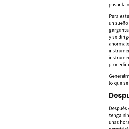
pasar la 
Para esta
un sueño 
garganta 
y se diri
anormales
instrumen
instrumen
procedimi
Generalm
lo que se
Despu
Después d
tenga ni
unas hora
permitir