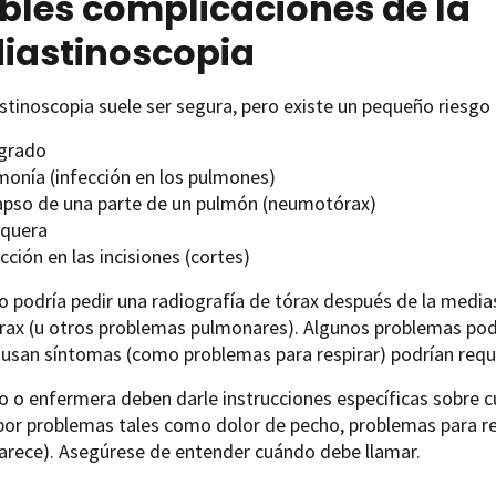
bles complicaciones de la
iastinoscopia
tinoscopia suele ser segura, pero existe un pequeño riesgo 
grado
monía (infección en los pulmones)
apso de una parte de un pulmón (neumotórax)
quera
cción en las incisiones (cortes)
 podría pedir una radiografía de tórax después de la media
ax (u otros problemas pulmonares). Algunos problemas podr
ausan síntomas (como problemas para respirar) podrían requ
 o enfermera deben darle instrucciones específicas sobre c
or problemas tales como dolor de pecho, problemas para res
arece). Asegúrese de entender cuándo debe llamar.