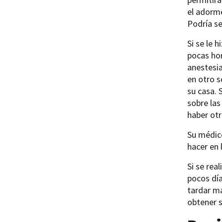
el adorme
Podría se
Si se le 
pocas hor
anestesia
en otro s
su casa. 
sobre las
haber otr
Su médico
hacer en 
Si se rea
pocos día
tardar m
obtener s