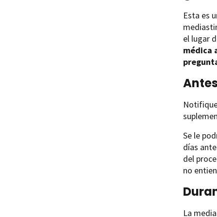
Esta es u
mediastin
el lugar 
médica a
pregunta
Antes
Notifique
suplement
Se le pod
días ante
del proce
no entien
Duran
La media