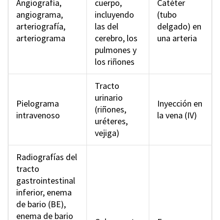
Angiografía,
cuerpo,
Catéter
angiograma,
incluyendo
(tubo
arteriografía,
las del
delgado) en
arteriograma
cerebro, los
una arteria
pulmones y
los riñones
Tracto
urinario
Pielograma
Inyección en
(riñones,
intravenoso
la vena (IV)
uréteres,
vejiga)
Radiografías del
tracto
gastrointestinal
inferior, enema
de bario (BE),
enema de bario