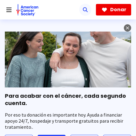
Saltar
hacia
Donar
el
contenido
principal
Para acabar con el cáncer, cada segundo
cuenta.
Por eso tu donación es importante hoy. Ayuda a financiar
apoyo 24/7, hospedaje y transporte gratuitos para recibir
tratamiento..