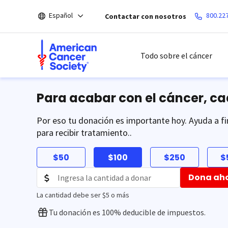
Saltar
Español
800.22
Contactar con nosotros
hacia
el
contenido
principal
Todo sobre el cáncer
Para acabar con el cáncer, c
Por eso tu donación es importante hoy. Ayuda a fi
para recibir tratamiento..
$50
$100
$250
$
Dona ah
La cantidad debe ser $5 o más
Tu donación es 100% deducible de impuestos.