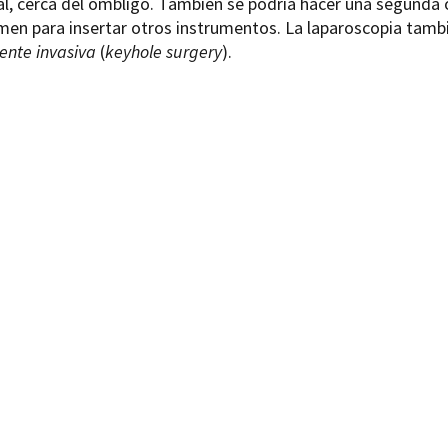
, cerca del ombligo. También se podría hacer una segunda o 
men para insertar otros instrumentos. La laparoscopia tam
nte invasiva
(
keyhole surgery
).