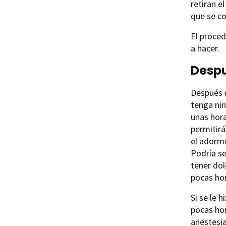
retiran e
que se co
El proce
a hacer.
Despu
Después d
tenga ni
unas hora
permitir
el adorme
Podría se
tener dol
pocas hor
Si se le 
pocas hor
anestesia