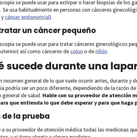
scopia se puede usar para extirpar o hacer biopsias de los gang
 Se usa habitualmente en personas con cánceres ginecológi
y
cáncer endometrial
).
tratar un cáncer pequeño
scopia se puede usar para tratar cánceres ginecológicos pe
 uterino) así como cánceres de
colon
o de
riñón
.
é sucede durante una lapa
n resumen general de lo que suele ocurrir antes, durante y 
ia podría ser un poco diferente, dependiendo de la razón de l
 general de salud.
Hable con su proveedor de atención m
ara que entienda lo que debe esperar y para que haga p
 de la prueba
 a su proveedor de atención médica todas las medicinas que 
os, y si tiene alergia a alguna medicina.