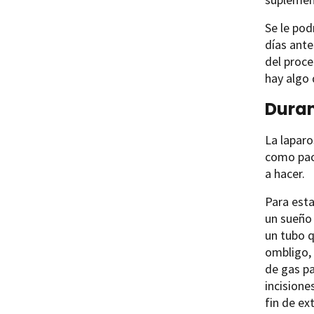
Se le pod
días ante
del proce
hay algo 
Duran
La laparo
como paci
a hacer.
Para esta
un sueño 
un tubo q
ombligo, 
de gas pa
incisione
fin de ex