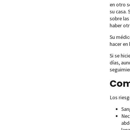
en otro s
su casa. 
sobre las
haber otr
Su médico
hacer en 
Si se hic
días, aun
seguimie
Com
Los riesg
San
Nece
abd
lap