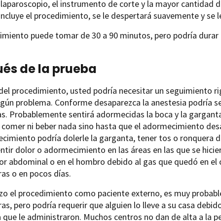
l laparoscopio, el instrumento de corte y la mayor cantidad de 
ncluye el procedimiento, se le despertará suavemente y se l
dimiento puede tomar de 30 a 90 minutos, pero podría durar
és de la prueba
el procedimiento, usted podría necesitar un seguimiento r
ngún problema. Conforme desaparezca la anestesia podría se
s. Probablemente sentirá adormecidas la boca y la garganta
á comer ni beber nada sino hasta que el adormecimiento de
cimiento podría dolerle la garganta, tener tos o ronquera du
ntir dolor o adormecimiento en las áreas en las que se hicie
or abdominal o en el hombro debido al gas que quedó en el c
as o en pocos días.
hizo el procedimiento como paciente externo, es muy probabl
as, pero podría requerir que alguien lo lleve a su casa debi
 que le administraron. Muchos centros no dan de alta a la per