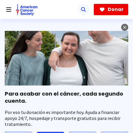
Saltar
hacia
Donar
el
contenido
principal
Para acabar con el cáncer, cada segundo
cuenta.
Por eso tu donación es importante hoy. Ayuda a financiar
apoyo 24/7, hospedaje y transporte gratuitos para recibir
tratamiento..