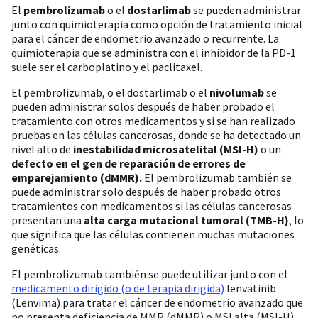
El
pembrolizumab
o el
dostarlimab
se pueden administrar
junto con quimioterapia como opción de tratamiento inicial
para el cáncer de endometrio avanzado o recurrente. La
quimioterapia que se administra con el inhibidor de la PD-1
suele ser el carboplatino y el paclitaxel.
El pembrolizumab, o el dostarlimab o el
nivolumab
se
pueden administrar solos después de haber probado el
tratamiento con otros medicamentos y si se han realizado
pruebas en las células cancerosas, donde se ha detectado un
nivel alto de
inestabilidad microsatelital (MSI-H)
o un
defecto en el gen de reparación de errores de
emparejamiento (dMMR).
El pembrolizumab también se
puede administrar solo después de haber probado otros
tratamientos con medicamentos si las células cancerosas
presentan una
alta carga mutacional tumoral (TMB-H)
, lo
que significa que las células contienen muchas mutaciones
genéticas.
El pembrolizumab también se puede utilizar junto con el
medicamento dirigido (o de terapia dirigida)
lenvatinib
(Lenvima) para tratar el cáncer de endometrio avanzado que
no
presenta deficiencia de MMR (dMMR) o MSI alta (MSI-H),