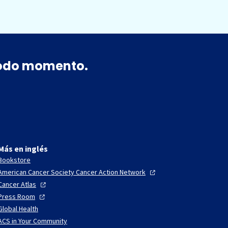
 todo momento.
Más en inglés
Bookstore
American Cancer Society Cancer Action
Network
Cancer
Atlas
Press
Room
Global Health
ACS in Your Community