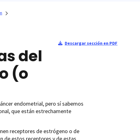
ón
Descargar sección en PDF
as del
o (o
áncer endometrial, pero sí sabemos
monal, que están estrechamente
enen receptores de estrógeno o de
ón de estos receptores y de estas