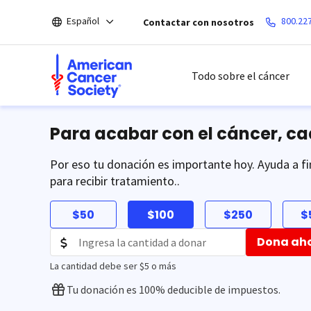
Saltar
Español
800.22
Contactar con nosotros
hacia
el
contenido
principal
Todo sobre el cáncer
Para acabar con el cáncer, c
Por eso tu donación es importante hoy. Ayuda a fi
para recibir tratamiento..
$50
$100
$250
$
Dona ah
La cantidad debe ser $5 o más
Tu donación es 100% deducible de impuestos.