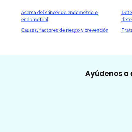
Acerca del cáncer de endometrio o
Dete
endometrial
dete
Causas, factores de riesgo y prevención
Trat
Ayúdenos a a