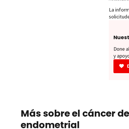
La inform
solicitud
Nuest
Done ah
y apoyo
Más sobre el cáncer d
endometrial