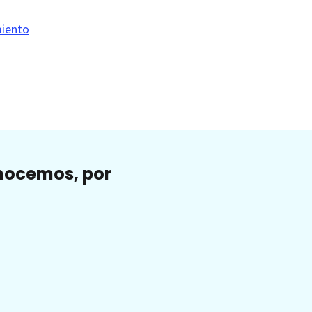
miento
onocemos, por