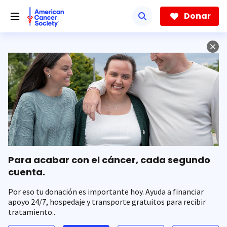
Saltar
hacia
Donar
el
contenido
principal
Para acabar con el cáncer, cada segundo
cuenta.
Por eso tu donación es importante hoy. Ayuda a financiar
apoyo 24/7, hospedaje y transporte gratuitos para recibir
tratamiento..