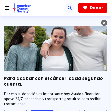
Saltar
hacia
Donar
el
contenido
principal
Para acabar con el cáncer, cada segundo
cuenta.
Por eso tu donación es importante hoy. Ayuda a financiar
apoyo 24/7, hospedaje y transporte gratuitos para recibir
tratamiento..