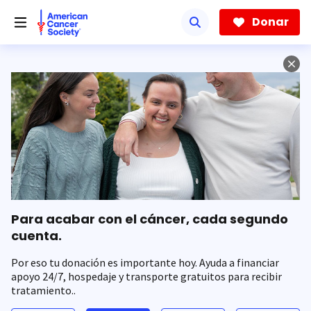
Saltar
hacia
Donar
el
contenido
principal
Para acabar con el cáncer, cada segundo
cuenta.
Por eso tu donación es importante hoy. Ayuda a financiar
apoyo 24/7, hospedaje y transporte gratuitos para recibir
tratamiento..