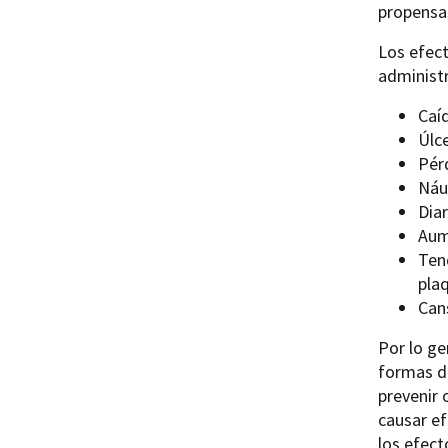
propensas
Los efec
administr
Caí
Úlce
Pér
Náu
Dia
Aume
Ten
pla
Cans
Por lo ge
formas de
prevenir 
causar ef
los efec