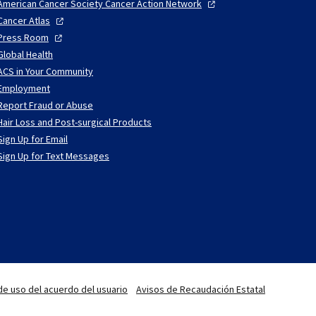
American Cancer Society Cancer Action
Network
Cancer
Atlas
Press
Room
Global Health
ACS in Your Community
Employment
Report Fraud or Abuse
Hair Loss and Post-surgical Products
Sign Up for Email
Sign Up for Text Messages
de uso del acuerdo del usuario
Avisos de Recaudación Estatal