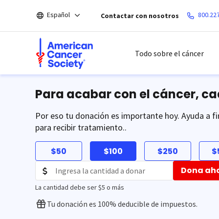
Saltar
Español
800.22
Contactar con nosotros
hacia
el
contenido
principal
Todo sobre el cáncer
Para acabar con el cáncer, c
Por eso tu donación es importante hoy. Ayuda a fi
para recibir tratamiento..
$50
$100
$250
$
Dona ah
La cantidad debe ser $5 o más
Tu donación es 100% deducible de impuestos.