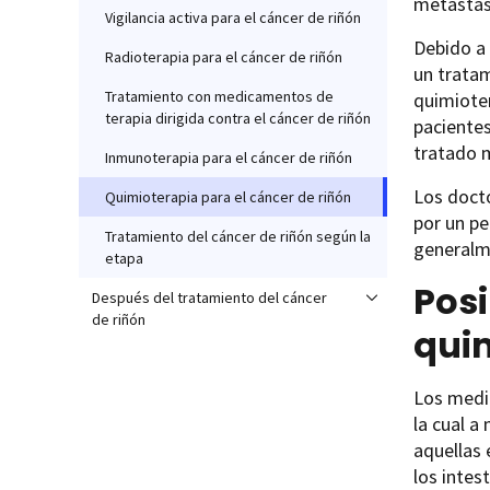
metástasi
Vigilancia activa para el cáncer de riñón
Debido a 
Radioterapia para el cáncer de riñón
un trata
Tratamiento con medicamentos de
quimioter
terapia dirigida contra el cáncer de riñón
pacientes
tratado 
Inmunoterapia para el cáncer de riñón
Los docto
Quimioterapia para el cáncer de riñón
por un pe
Tratamiento del cáncer de riñón según la
generalm
etapa
Posi
Después del tratamiento del cáncer
de riñón
qui
Los medic
la cual a
aquellas 
los intes