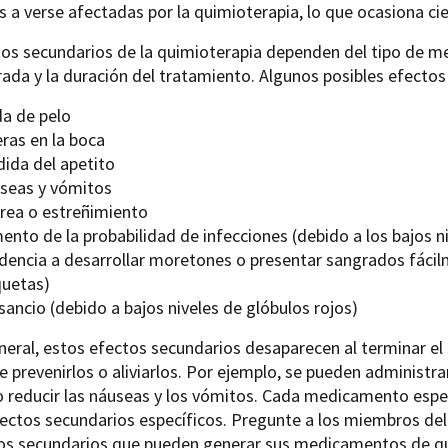
 a verse afectadas por la quimioterapia, lo que ocasiona ci
tos secundarios de la quimioterapia dependen del tipo de m
ada y la duración del tratamiento. Algunos posibles efectos
da de pelo
ras en la boca
dida del apetito
seas y vómitos
rrea o estreñimiento
nto de la probabilidad de infecciones (debido a los bajos n
dencia a desarrollar moretones o presentar sangrados fácilm
quetas)
ancio (debido a bajos niveles de glóbulos rojos)
neral, estos efectos secundarios desaparecen al terminar el
 prevenirlos o aliviarlos. Por ejemplo, se pueden administ
o reducir las náuseas y los vómitos. Cada medicamento espe
ectos secundarios específicos. Pregunte a los miembros de
tos secundarios que pueden generar sus medicamentos de qu