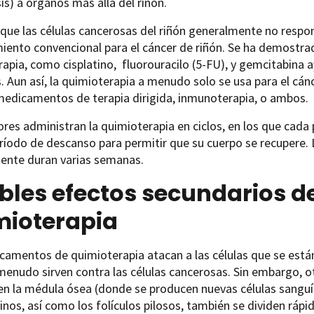
s) a órganos más allá del riñón.
que las células cancerosas del riñón generalmente no respon
miento convencional para el cáncer de riñón. Se ha demost
apia, como cisplatino, fluorouracilo (5-FU), y gemcitabin
. Aun así, la quimioterapia a menudo solo se usa para el cán
medicamentos de terapia dirigida, inmunoterapia, o ambos.
res administran la quimioterapia en ciclos, en los que cada
ríodo de descanso para permitir que su cuerpo se recupere. 
ente duran varias semanas.
bles efectos secundarios de
mioterapia
amentos de quimioterapia atacan a las células que se está
 menudo sirven contra las células cancerosas. Sin embargo, o
en la médula ósea (donde se producen nuevas células sanguín
tinos, así como los folículos pilosos, también se dividen rá