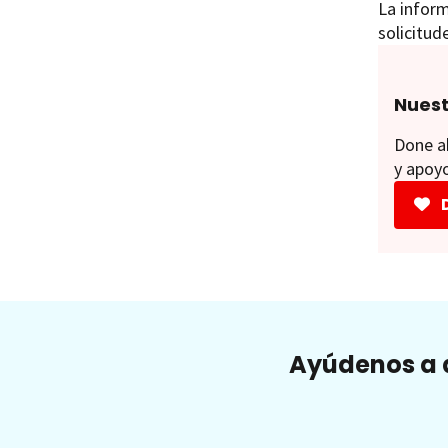
La inform
solicitud
Nuest
Done ah
y apoyo
Ayúdenos a a