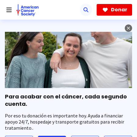
Saltar
hacia
Donar
el
contenido
principal
Para acabar con el cáncer, cada segundo
cuenta.
Por eso tu donación es importante hoy. Ayuda a financiar
apoyo 24/7, hospedaje y transporte gratuitos para recibir
tratamiento..