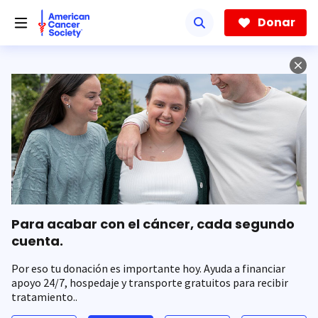
Saltar
hacia
Donar
el
contenido
principal
Para acabar con el cáncer, cada segundo
cuenta.
Por eso tu donación es importante hoy. Ayuda a financiar
apoyo 24/7, hospedaje y transporte gratuitos para recibir
tratamiento..