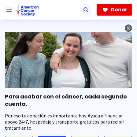
Saltar
hacia
Donar
el
contenido
principal
Para acabar con el cáncer, cada segundo
cuenta.
Por eso tu donación es importante hoy. Ayuda a financiar
apoyo 24/7, hospedaje y transporte gratuitos para recibir
tratamiento..