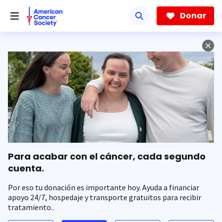
Saltar
hacia
Donar
el
contenido
principal
Para acabar con el cáncer, cada segundo
cuenta.
Por eso tu donación es importante hoy. Ayuda a financiar
apoyo 24/7, hospedaje y transporte gratuitos para recibir
tratamiento..