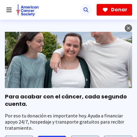
Saltar
hacia
Donar
el
contenido
principal
Para acabar con el cáncer, cada segundo
cuenta.
Por eso tu donación es importante hoy. Ayuda a financiar
apoyo 24/7, hospedaje y transporte gratuitos para recibir
tratamiento..