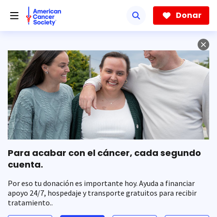
Saltar
hacia
Donar
el
contenido
principal
Para acabar con el cáncer, cada segundo
cuenta.
Por eso tu donación es importante hoy. Ayuda a financiar
apoyo 24/7, hospedaje y transporte gratuitos para recibir
tratamiento..