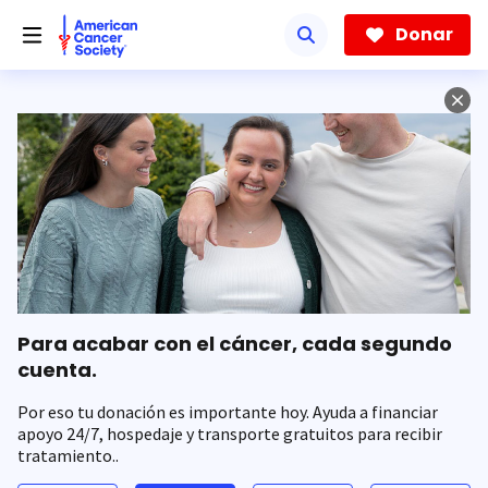
Saltar
hacia
Donar
el
contenido
principal
Para acabar con el cáncer, cada segundo
cuenta.
Por eso tu donación es importante hoy. Ayuda a financiar
apoyo 24/7, hospedaje y transporte gratuitos para recibir
tratamiento..