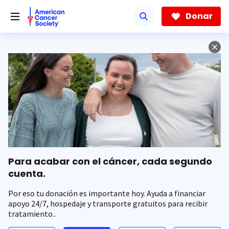
Saltar
hacia
Donar
el
contenido
principal
Para acabar con el cáncer, cada segundo
cuenta.
Por eso tu donación es importante hoy. Ayuda a financiar
apoyo 24/7, hospedaje y transporte gratuitos para recibir
tratamiento..