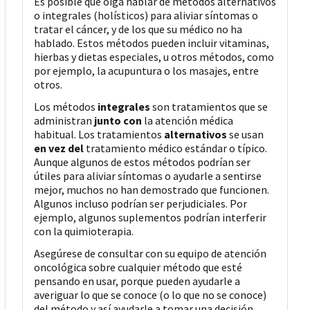
Es posible que oiga hablar de métodos alternativos
o integrales (holísticos) para aliviar síntomas o
tratar el cáncer, y de los que su médico no ha
hablado. Estos métodos pueden incluir vitaminas,
hierbas y dietas especiales, u otros métodos, como
por ejemplo, la acupuntura o los masajes, entre
otros.
Los métodos
integrales
son tratamientos que se
administran
junto con
la atención médica
habitual. Los tratamientos
alternativos
se usan
en vez del
tratamiento médico estándar o típico.
Aunque algunos de estos métodos podrían ser
útiles para aliviar síntomas o ayudarle a sentirse
mejor, muchos no han demostrado que funcionen.
Algunos incluso podrían ser perjudiciales. Por
ejemplo, algunos suplementos podrían interferir
con la quimioterapia.
Asegúrese de consultar con su equipo de atención
oncológica sobre cualquier método que esté
pensando en usar, porque pueden ayudarle a
averiguar lo que se conoce (o lo que no se conoce)
del método y así ayudarle a tomar una decisión