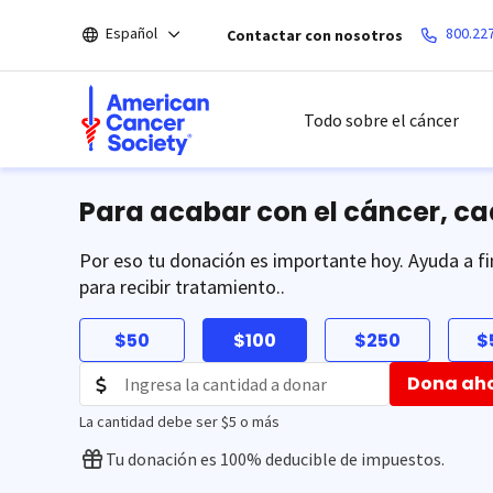
Saltar
Español
800.22
Contactar con nosotros
hacia
el
contenido
principal
Todo sobre el cáncer
Para acabar con el cáncer, c
Por eso tu donación es importante hoy. Ayuda a fi
para recibir tratamiento..
$50
$100
$250
$
Dona ah
La cantidad debe ser $5 o más
Tu donación es 100% deducible de impuestos.