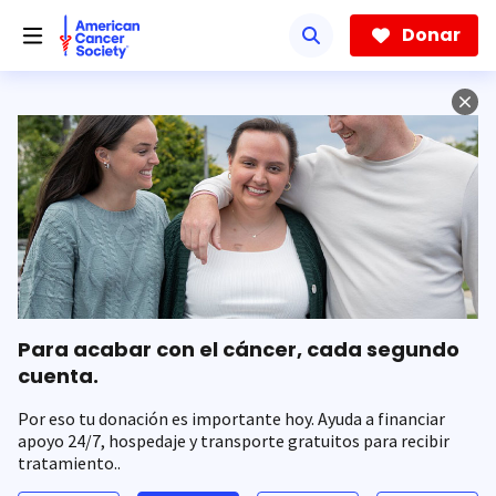
Saltar
hacia
Donar
el
contenido
principal
Para acabar con el cáncer, cada segundo
cuenta.
Por eso tu donación es importante hoy. Ayuda a financiar
apoyo 24/7, hospedaje y transporte gratuitos para recibir
tratamiento..