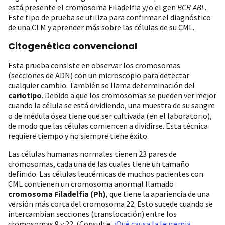
está presente el cromosoma Filadelfia y/o el gen
BCR-ABL
.
Este tipo de prueba se utiliza para confirmar el diagnóstico
de una CLM y aprender más sobre las células de su CML.
Citogenética convencional
Esta prueba consiste en observar los cromosomas
(secciones de ADN) con un microscopio para detectar
cualquier cambio. También se llama determinación del
cariotipo
. Debido a que los cromosomas se pueden ver mejor
cuando la célula se está dividiendo, una muestra de su sangre
o de médula ósea tiene que ser cultivada (en el laboratorio),
de modo que las células comiencen a dividirse. Esta técnica
requiere tiempo y no siempre tiene éxito.
Las células humanas normales tienen 23 pares de
cromosomas, cada una de las cuales tiene un tamaño
definido. Las células leucémicas de muchos pacientes con
CML contienen un cromosoma anormal llamado
cromosoma Filadelfia (Ph)
, que tiene la apariencia de una
versión más corta del cromosoma 22. Esto sucede cuando se
intercambian secciones (translocación) entre los
cromosomas 9 y 22. (Consulte
¿Qué causa la leucemia