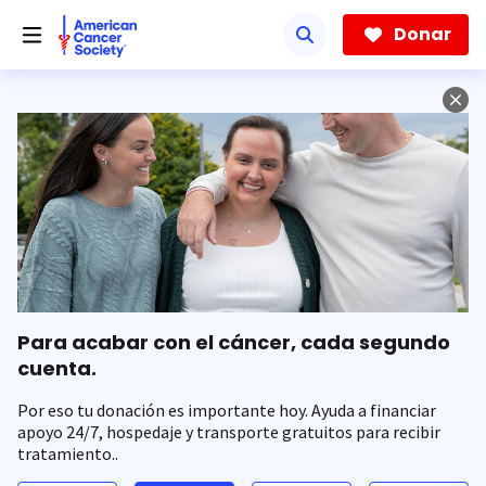
Saltar
hacia
Donar
el
contenido
principal
Para acabar con el cáncer, cada segundo
cuenta.
Por eso tu donación es importante hoy. Ayuda a financiar
apoyo 24/7, hospedaje y transporte gratuitos para recibir
tratamiento..