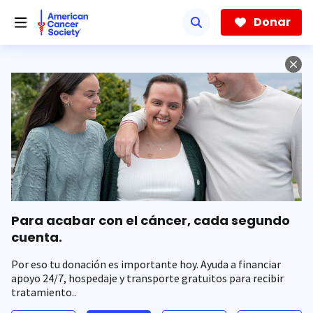
Saltar
hacia
Donar
el
contenido
principal
Para acabar con el cáncer, cada segundo
cuenta.
Por eso tu donación es importante hoy. Ayuda a financiar
apoyo 24/7, hospedaje y transporte gratuitos para recibir
tratamiento..