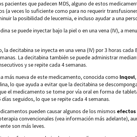
os pacientes que padecen MDS, alguno de estos medicament
s (a veces lo suficiente como para no requerir transfusiones
minuir la posibilidad de leucemia, e incluso ayudar a una pers
idina se puede inyectar bajo la piel o en una vena (IV), a m
 la decitabina se inyecta en una vena (IV) por 3 horas cada 8
manas. La decitabina también se puede administrar mediant
nsecutivos y se repite cada 4 semanas.
a más nueva de este medicamento, conocida como
Inqovi
ina, lo que ayuda a evitar que la decitabina se descomponga
ue el medicamento se tome por vía oral en forma de tableta
 días seguidos, lo que se repite cada 4 semanas.
dicamentos pueden causar algunos de los mismos
efectos
oterapia convencionales (vea información más adelante), au
ente son más leves.