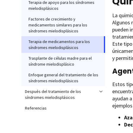
Qui
Terapia de apoyo para los síndromes
mielodisplásicos
La quimi
Factores de crecimiento y
Algunos m
medicamentos similares para los
pueden i
síndromes mielodisplásicos
tratamie
Terapia de medicamentos para los
Este tip
síndromes mielodisplásicos
únicament
y permiti
Trasplante de células madre para el
síndrome mielodisplásico
Agent
Enfoque general del tratamiento de los
síndromes mielodisplásicos
Estos ti
encuentr
Después del tratamiento de los
síndromes mielodisplásicos
ayudan a 
ejemplos
Referencias
Aza
Dec