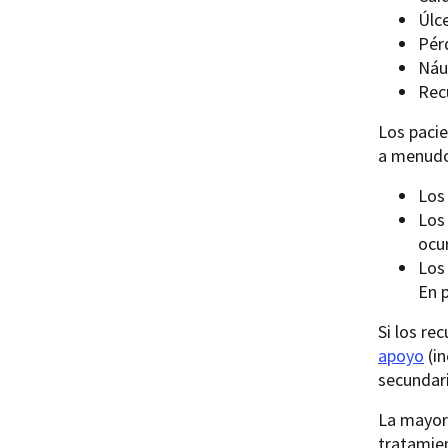
Úlce
Pér
Náu
Rec
Los paci
a menudo
Los
Los
ocur
Los 
En 
Si los re
apoyo
(in
secundar
La mayorí
tratamie