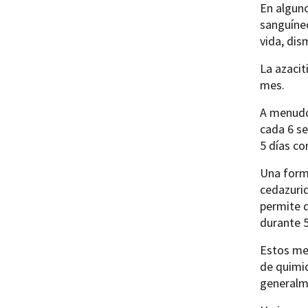
En algun
sanguíneo
vida, dis
La azacit
mes.
A menudo,
cada 6 se
5 días co
Una form
cedazurid
permite q
durante 5
Estos me
de quimi
generalm