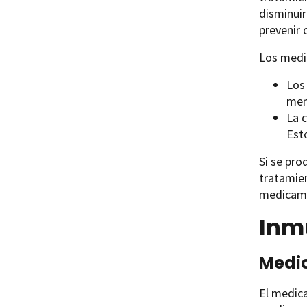
disminui
prevenir 
Los medi
Los
men
La c
Est
Si se pro
tratamien
medicame
Inm
Medi
El medi