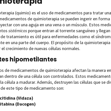
mioterapia
oterapia (quimio) es el uso de medicamentos para tratar un
edicamentos de quimioterapia se pueden ingerir en forma d
nyectar con una aguja en una vena o un músculo. Estos med
ntos
sistémicos
porque entran al torrente sanguíneo y llegan 
o de tratamiento es útil para enfermedades como el síndrom
e en una parte del cuerpo. El propósito de la quimioterapia 
r el crecimiento de nuevas células normales.
es hipometilantes
pos de medicamentos de quimioterapia afectan la manera en
an dentro de una célula son controlados. Estos medicament
la célula a madurar. Además, destruyen las células que se d
 de este tipo de medicamento son:
citidina (Vidaza)
itabina (Dacogen)