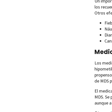
Un impor
los recue
Otros ef
Fie
Náu
Dia
Can
Medic
Los medi
hipometi
propenso
de MDS po
El medic
MDS. Se p
aunque a