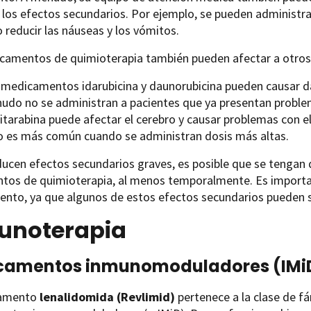
r los efectos secundarios. Por ejemplo, se pueden administ
o reducir las náuseas y los vómitos.
camentos de quimioterapia también pueden afectar a otros
 medicamentos idarubicina y daunorubicina pueden causar dañ
udo no se administran a pacientes que ya presentan proble
itarabina puede afectar el cerebro y causar problemas con el
o es más común cuando se administran dosis más altas.
ducen efectos secundarios graves, es posible que se tengan q
tos de quimioterapia, al menos temporalmente. Es important
nto, ya que algunos de estos efectos secundarios pueden 
unoterapia
camentos inmunomoduladores (IMi
camento
lenalidomida (Revlimid)
pertenece a la clase de 