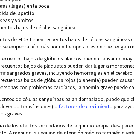
ras (llagas) en la boca
dida del apetito
seas y vómitos
uentos bajos de células sanguíneas
entes de MDS tienen recuentos bajos de células sanguíneas 
 se empeora aún más por un tiempo antes de que tengan me
 recuentos bajos de glóbulos blancos pueden causar un mayor
 recuentos bajos de plaquetas pueden dar lugar a moretone
rir sangrados graves, incluyendo hemorragias en el cerebro o
recuentos bajos de glóbulos rojos (o anemia) pueden causar c
personas con problemas cardíacos, la anemia grave puede ca
cuentos de células sanguíneas bajan demasiado, puede que e
cluyendo transfusiones) o
factores de crecimiento
para ayud
ios graves.
a de los efectos secundarios de la quimioterapia desaparec
nto. A menudo, su equipo de atención médica también puede