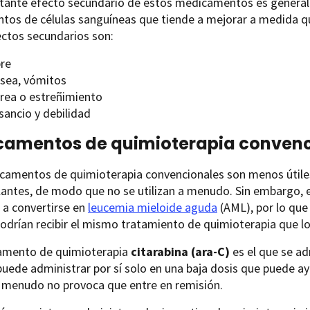
tante efecto secundario de estos medicamentos es genera
ntos de células sanguíneas que tiende a mejorar a medida 
ectos secundarios son:
bre
sea, vómitos
rrea o estreñimiento
sancio y debilidad
amentos de quimioterapia convenc
camentos de quimioterapia convencionales son menos útiles
lantes, de modo que no se utilizan a menudo. Sin embargo,
 a convertirse en
leucemia mieloide aguda
(AML), por lo que
drían recibir el mismo tratamiento de quimioterapia que l
amento de quimioterapia
citarabina (ara-C)
es el que se ad
uede administrar por sí solo en una baja dosis que puede a
 menudo no provoca que entre en remisión.