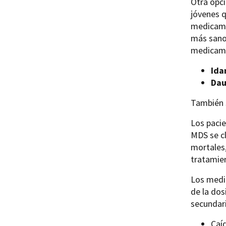
Otra opci
jóvenes q
medicame
más sano
medicame
Ida
Dau
También 
Los paci
MDS se cl
mortales,
tratamie
Los medi
de la do
secundar
Caí