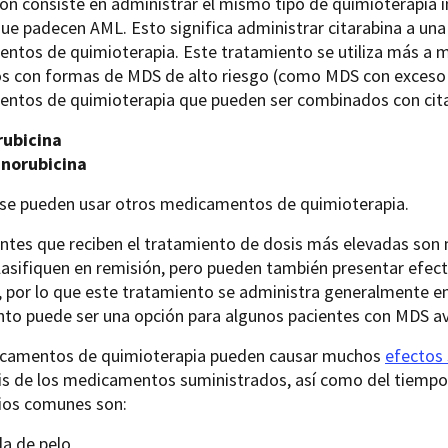
ón consiste en administrar el mismo tipo de quimioterapia 
ue padecen AML. Esto significa administrar citarabina a una
ntos de quimioterapia. Este tratamiento se utiliza más a 
s con formas de MDS de alto riesgo (como MDS con exceso d
ntos de quimioterapia que pueden ser combinados con cita
rubicina
norubicina
se pueden usar otros medicamentos de quimioterapia.
entes que reciben el tratamiento de dosis más elevadas son
asifiquen en remisión, pero pueden también presentar efect
 por lo que este tratamiento se administra generalmente en e
nto puede ser una opción para algunos pacientes con MDS a
camentos de quimioterapia pueden causar muchos
efectos
sis de los medicamentos suministrados, así como del tiemp
ios comunes son:
da de pelo