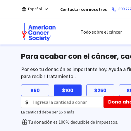
Saltar
Español
800.22
Contactar con nosotros
hacia
el
contenido
principal
Todo sobre el cáncer
Para acabar con el cáncer, c
Por eso tu donación es importante hoy. Ayuda a fi
para recibir tratamiento..
$50
$100
$250
$
Dona ah
La cantidad debe ser $5 o más
Tu donación es 100% deducible de impuestos.