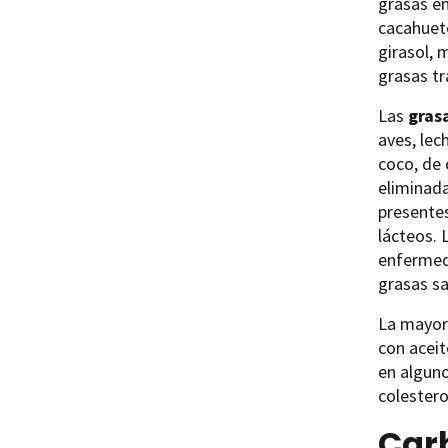
grasas en
cacahuet
girasol, 
grasas tr
Las
gras
aves, lec
coco, de 
eliminada
presente
lácteos. 
enfermed
grasas s
La mayorí
con aceit
en alguno
colestero
Car