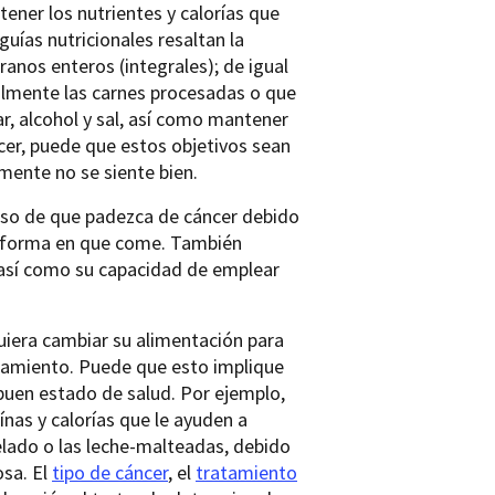
ener los nutrientes y calorías que
uías nutricionales resaltan la
anos enteros (integrales); de igual
ialmente las carnes procesadas o que
r, alcohol y sal, así como mantener
ncer, puede que estos objetivos sean
emente no se siente bien.
aso de que padezca de cáncer debido
a forma en que come. También
 así como su capacidad de emplear
quiera cambiar su alimentación para
ratamiento. Puede que esto implique
uen estado de salud. Por ejemplo,
nas y calorías que le ayuden a
elado o las leche-malteadas, debido
osa. El
tipo de cáncer
, el
tratamiento