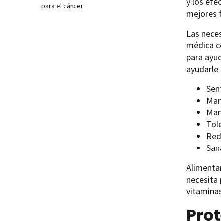
y los efe
para el cáncer
mejores f
Las neces
médica co
para ayud
ayudarle 
Sen
Man
Man
Tol
Red
San
Alimentar
necesita 
vitaminas
Pro