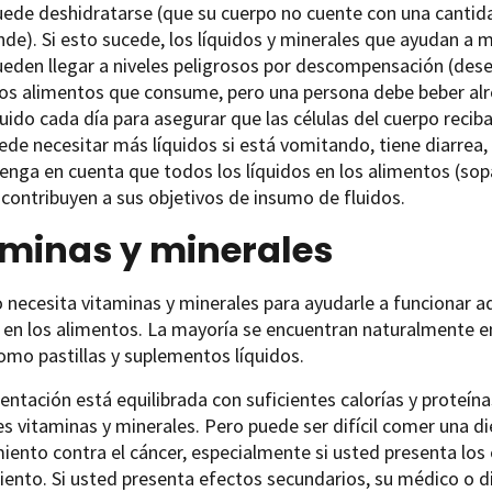
ede deshidratarse (que su cuerpo no cuente con una cantid
de). Si esto sucede, los líquidos y minerales que ayudan a
eden llegar a niveles peligrosos por descompensación (deseq
los alimentos que consume, pero una persona debe beber alr
quido cada día para asegurar que las células del cuerpo reciba
de necesitar más líquidos si está vomitando, tiene diarrea,
nga en cuenta que todos los líquidos en los alimentos (sopa,
 contribuyen a sus objetivos de insumo de fluidos.
aminas y minerales
 necesita vitaminas y minerales para ayudarle a funcionar a
) en los alimentos. La mayoría se encuentran naturalmente e
mo pastillas y suplementos líquidos.
mentación está equilibrada con suficientes calorías y proteí
es vitaminas y minerales. Pero puede ser difícil comer una d
iento contra el cáncer, especialmente si usted presenta lo
iento. Si usted presenta efectos secundarios, su médico o di