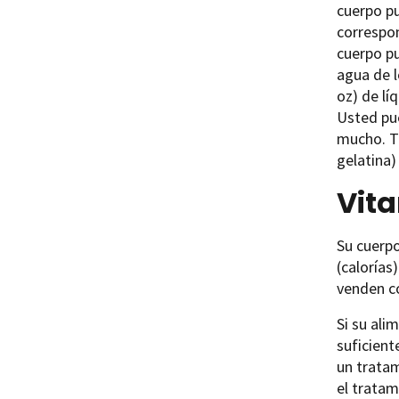
cuerpo pu
correspon
cuerpo pu
agua de 
oz) de lí
Usted pue
mucho. Te
gelatina)
Vit
Su cuerpo
(calorías
venden co
Si su ali
suficient
un tratam
el tratam