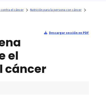
 contra el cáncer
Nutrición para la persona con cáncer
Descargar sección en PDF
uena
e el
l cáncer