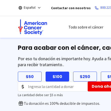
Saltar
Español
800.22
Contactar con nosotros
hacia
el
contenido
principal
Todo sobre el cáncer
Para acabar con el cáncer, c
Por eso tu donación es importante hoy. Ayuda a fi
para recibir tratamiento..
$50
$100
$250
$
Dona ah
La cantidad debe ser $5 o más
Tu donación es 100% deducible de impuestos.