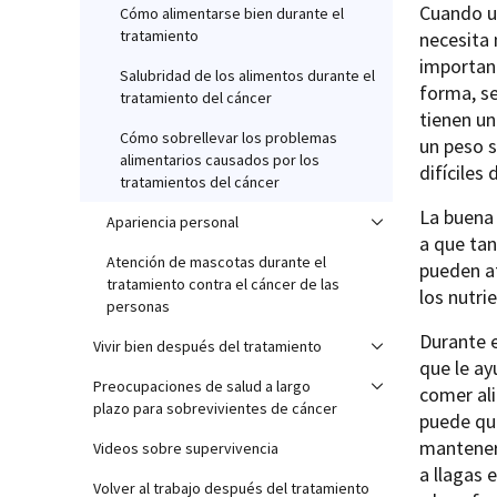
Cuando us
Cómo alimentarse bien durante el
tratamiento
necesita 
importanc
Salubridad de los alimentos durante el
forma, se
tratamiento del cáncer
tienen un
Cómo sobrellevar los problemas
un peso s
alimentarios causados por los
difíciles
tratamientos del cáncer
La buena
Apariencia personal
a que ta
Atención de mascotas durante el
pueden af
tratamiento contra el cáncer de las
los nutri
personas
Durante e
Vivir bien después del tratamiento
que le ay
Preocupaciones de salud a largo
comer al
plazo para sobrevivientes de cáncer
puede que
mantener 
Videos sobre supervivencia
a llagas 
Volver al trabajo después del tratamiento