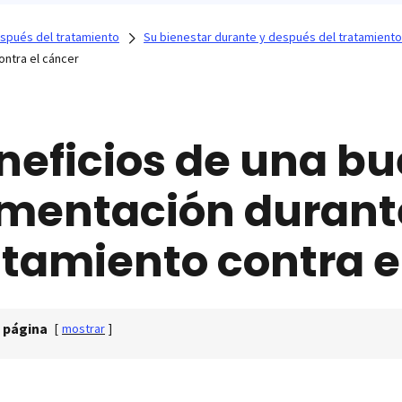
espués del tratamiento
Su bienestar durante y después del tratamiento
ontra el cáncer
neficios de una b
imentación durant
atamiento contra e
 página
[
mostrar
]