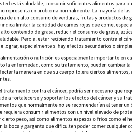
ted está saludable, consumir suficientes alimentos para obt
no representa un problema normalmente. La mayoría de las g
ia de un alto consumo de verduras, frutas y productos de gr
 indica limitar la cantidad de carnes rojas que come, espec
 alto contenido de grasa, reducir el consumo de grasa, azúca
aludable. Pero al estar recibiendo tratamiento contra el cá
 de lograr, especialmente si hay efectos secundarios o simpl
 alimentación o nutrición es especialmente importante en c
nto la enfermedad, como su tratamiento, pueden cambiar l
ectar la manera en que su cuerpo tolera ciertos alimentos,
entes.
l tratamiento contra el cáncer, podría ser necesario que re
ude a fortalecerse y soportar los efectos del cáncer y su t
imentos que normalmente no se recomendarían al tener un b
 requiera consumir alimentos con un nivel elevado de proteí
cierto peso, así como alimentos espesos o fríos como el h
en la boca y garganta que dificulten poder comer cualquier c