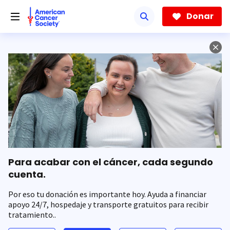
Saltar
hacia
Donar
el
contenido
principal
Para acabar con el cáncer, cada segundo
cuenta.
Por eso tu donación es importante hoy. Ayuda a financiar
apoyo 24/7, hospedaje y transporte gratuitos para recibir
tratamiento..