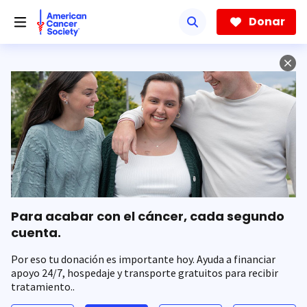
Saltar
hacia
Donar
el
contenido
principal
Para acabar con el cáncer, cada segundo
cuenta.
Por eso tu donación es importante hoy. Ayuda a financiar
apoyo 24/7, hospedaje y transporte gratuitos para recibir
tratamiento..