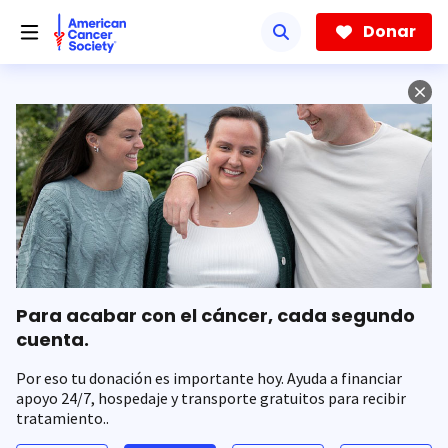
Saltar
hacia
Donar
el
contenido
principal
Para acabar con el cáncer, cada segundo
cuenta.
Por eso tu donación es importante hoy. Ayuda a financiar
apoyo 24/7, hospedaje y transporte gratuitos para recibir
tratamiento..